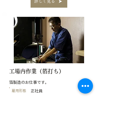
詳しく見る
工場内作業（箔打ち）
箔製造のお仕事です。
雇用形態
正社員
箔一産業 第2工場
勤務地
詳しく見る