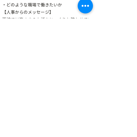
・どのような職場で働きたいか
【人事からのメッセージ】
面接では皆さまのお話をじっくりと聴かせてい
ただきます。面接となると企業側のペースとな
る印象を持たれがちですが、面接は双方が理解
を深める機会です。もちろんご自身のアピール
も存分にしていただきながら、どんどんご質問
して箔一をご理解ください。
⇒さらに詳しくは
人事課メッセージ
をご覧くだ
さい。
【その他】
・入社日はご希望に応じてご相談に乗ります。
・ご応募に当たって不安な点や先に聞いておき
たい点などは、
採用に関するお問い合わせ
より
お気軽にお問い合わせください。
企業情報